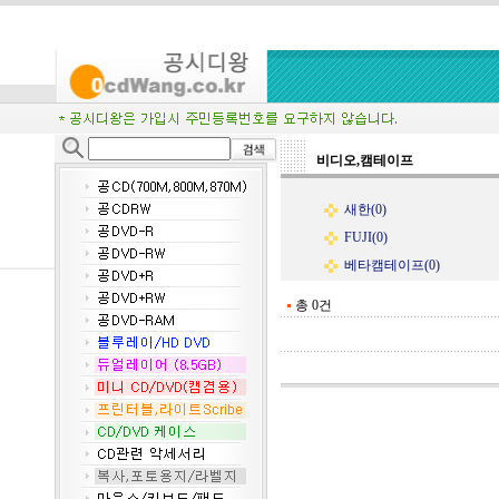
비디오,캠테이프
새한(0)
FUJI(0)
베타캠테이프(0)
총 0건