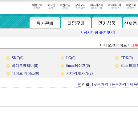
+ 공시디왕 즐겨찾기! +
비디오,캠테이프
>
TD
SKC(0)
LG(0)
TDK(0)
비디오크리너(0)
6mm 테이프(0)
8mm 테이프
테이프 케이스(0)
기타악세사리(2)
정렬 :
[낮은가격]
[높은가격]
[제품