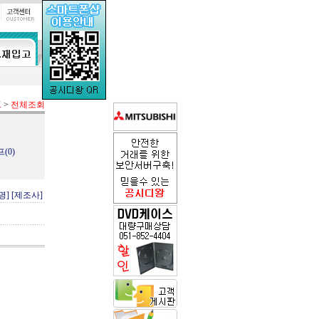
K
>
전체조회
(0)
명]
[제조사]