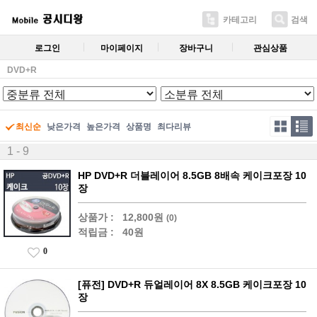
카테고리
검색
로그인
마이페이지
장바구니
관심상품
DVD+R
최신순
낮은가격
높은가격
상품명
최다리뷰
1 - 9
HP DVD+R 더블레이어 8.5GB 8배속 케이크포장 10
장
상품가 :
12,800원
(0)
적립금 :
40원
0
[퓨전] DVD+R 듀얼레이어 8X 8.5GB 케이크포장 10
장