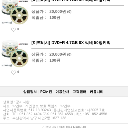
상품가 :
20,000원
(0)
적립금 :
100원
0
[미쯔비시] DVD+R 4.7GB 8X 씨네 50장케익
상품가 :
20,000원
(0)
적립금 :
100원
0
상점정보
PC버젼
이용안내
고객센터
커뮤니티
상호명 : 공시디왕
대표 : 박건수 | 개인정보 보호 책임자 : 박건수
사업자등록번호 :617-18-93243 | 통신판매업신고번호 : 제2005-7호
전화 : TEL.051-852-4404 FAX. 051-851-4558 | 팩스 : 051-852-4558
주소 : 부산광역시 남구 대연2동 1627-138
이용약관
|
개인정보처리방침