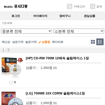
카테고리
검색
로그인
마이페이지
장바구니
관심상품
CD-RW
최신순
낮은가격
높은가격
상품명
최다리뷰
1 - 5
[HP] CD-RW 700M 12배속 슬림케이스 1장
상품가 :
1,360원
(0)
0
[LG] 700MB 10X CDRW 슬림케이스1장
상품가 :
1,000원
(0)