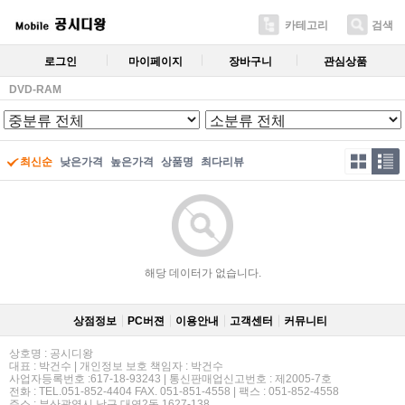
카테고리
검색
로그인
마이페이지
장바구니
관심상품
DVD-RAM
최신순
낮은가격
높은가격
상품명
최다리뷰
해당 데이터가 없습니다.
상점정보
PC버젼
이용안내
고객센터
커뮤니티
상호명 : 공시디왕
대표 : 박건수 | 개인정보 보호 책임자 : 박건수
사업자등록번호 :617-18-93243 | 통신판매업신고번호 : 제2005-7호
전화 : TEL.051-852-4404 FAX. 051-851-4558 | 팩스 : 051-852-4558
주소 : 부산광역시 남구 대연2동 1627-138