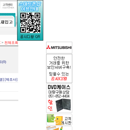
C
>
전체조회
(0)
명]
[제조사]