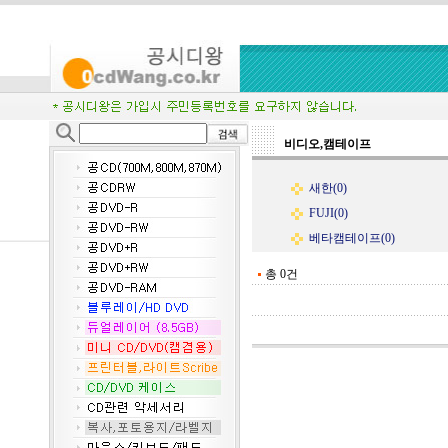
비디오,캠테이프
새한(0)
FUJI(0)
베타캠테이프(0)
총 0건