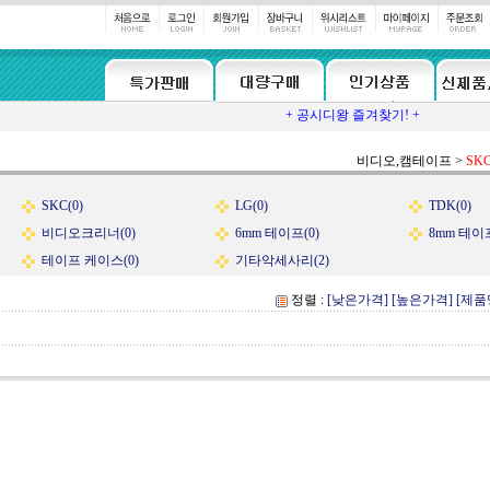
+ 공시디왕 즐겨찾기! +
비디오,캠테이프
>
SK
SKC(0)
LG(0)
TDK(0)
비디오크리너(0)
6mm 테이프(0)
8mm 테이프
테이프 케이스(0)
기타악세사리(2)
정렬 :
[낮은가격]
[높은가격]
[제품