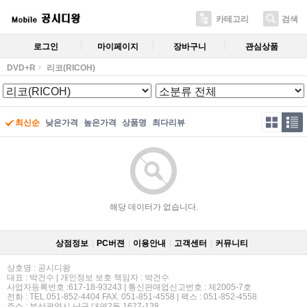
카테고리
검색
로그인
마이페이지
장바구니
관심상품
DVD+R
리코(RICOH)
최신순
낮은가격
높은가격
상품명
최다리뷰
해당 데이터가 없습니다.
상점정보
PC버젼
이용안내
고객센터
커뮤니티
상호명 : 공시디왕
대표 : 박건수 | 개인정보 보호 책임자 : 박건수
사업자등록번호 :617-18-93243 | 통신판매업신고번호 : 제2005-7호
전화 : TEL.051-852-4404 FAX. 051-851-4558 | 팩스 : 051-852-4558
주소 : 부산광역시 남구 대연2동 1627-138