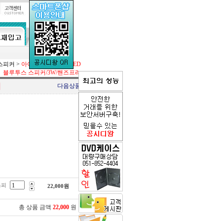
스피커
>
아이노트 BT-S35L LED
블루투스 스피커/3W/핸즈프리
리
다음상품
스피
22,000
원
총 상품 금액
22,000
원