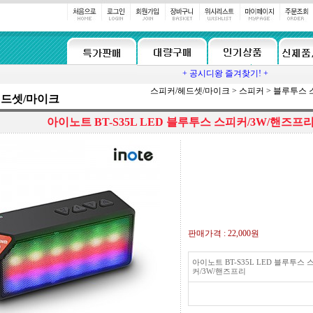
+ 공시디왕 즐겨찾기! +
스피커/헤드셋/마이크
>
스피커
>
블루투스 
헤드셋/마이크
아이노트 BT-S35L LED 블루투스 스피커/3W/핸즈프
판매가격 :
22,000원
아이노트 BT-S35L LED 블루투스 
커/3W/핸즈프리