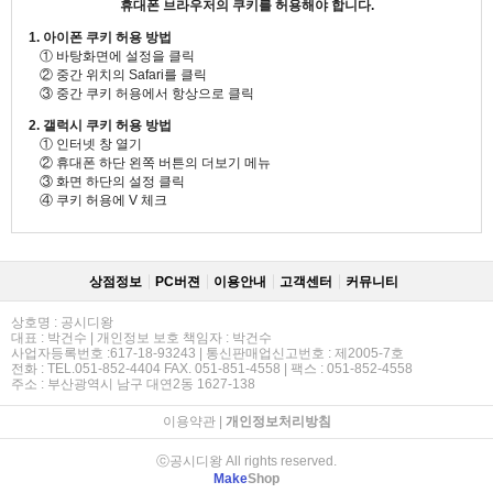
휴대폰 브라우저의 쿠키를 허용해야 합니다.
1. 아이폰 쿠키 허용 방법
① 바탕화면에 설정을 클릭
② 중간 위치의 Safari를 클릭
③ 중간 쿠키 허용에서 항상으로 클릭
2. 갤럭시 쿠키 허용 방법
① 인터넷 창 열기
② 휴대폰 하단 왼쪽 버튼의 더보기 메뉴
③ 화면 하단의 설정 클릭
④ 쿠키 허용에 V 체크
상점정보
PC버젼
이용안내
고객센터
커뮤니티
상호명 : 공시디왕
대표 : 박건수 | 개인정보 보호 책임자 : 박건수
사업자등록번호 :617-18-93243 | 통신판매업신고번호 : 제2005-7호
전화 : TEL.051-852-4404 FAX. 051-851-4558 | 팩스 : 051-852-4558
주소 : 부산광역시 남구 대연2동 1627-138
이용약관
|
개인정보처리방침
ⓒ공시디왕 All rights reserved.
Make
Shop