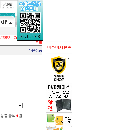
USB3.1 C타입 OTG USB메
모리
다음상품
 상품 금액
0
원