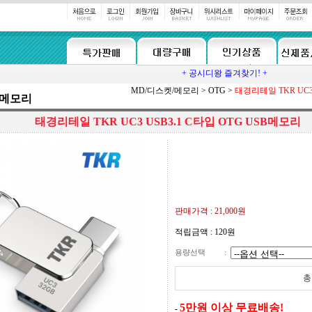
+ 공시디왕 즐겨찾기! +
MD/디스켓/메모리
>
OTG
>
태경리테일 TKR UC3 
/메모리
태경리테일 TKR UC3 USB3.1 C타입 OTG USB메모리
판매가격 :
21,000
원
적립금액 :
120원
용량선택
:
총
5만원 이상 무료배송!
-