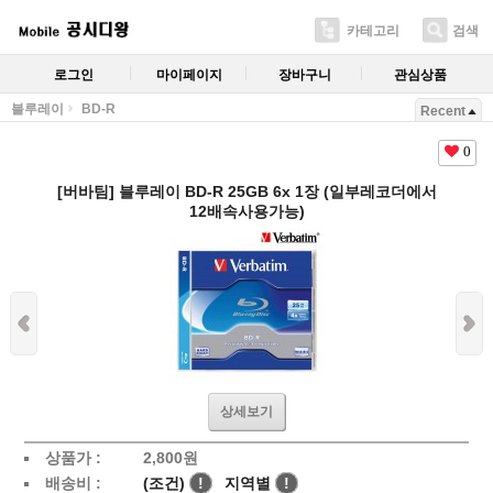
카테고리
검색
로그인
마이페이지
장바구니
관심상품
블루레이
BD-R
Recent
0
[버바팀] 블루레이 BD-R 25GB 6x 1장 (일부레코더에서
12배속사용가능)
상세보기
상품가 :
2,800
원
배송비 :
(조건)
!
지역별
!