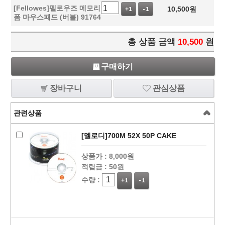
[Fellowes]펠로우즈 메모리
10,500
원
+1
-1
폼 마우스패드 (버블) 91764
총 상품 금액
10,500
원
구매하기
장바구니
관심상품
관련상품
[멜로디]700M 52X 50P CAKE
상품가 :
8,000원
적립금 :
50원
수량 :
+1
-1