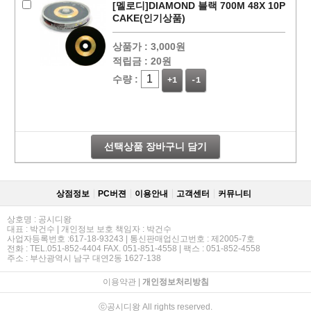
[멜로디]DIAMOND 블랙 700M 48X 10P
CAKE(인기상품)
상품가 :
3,000원
적립금 :
20원
수량 :
+1
-1
선택상품 장바구니 담기
상점정보
PC버젼
이용안내
고객센터
커뮤니티
상호명 : 공시디왕
대표 : 박건수 | 개인정보 보호 책임자 : 박건수
사업자등록번호 :617-18-93243 | 통신판매업신고번호 : 제2005-7호
전화 : TEL.051-852-4404 FAX. 051-851-4558 | 팩스 : 051-852-4558
주소 : 부산광역시 남구 대연2동 1627-138
이용약관
|
개인정보처리방침
ⓒ공시디왕 All rights reserved.