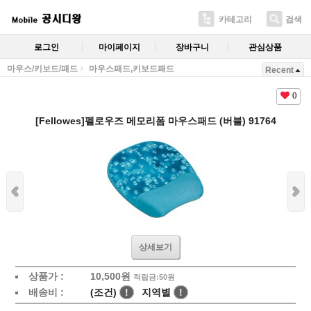
카테고리
검색
로그인
마이페이지
장바구니
관심상품
마우스/키보드/패드
마우스패드,키보드패드
Recent
0
[Fellowes]펠로우즈 메모리폼 마우스패드 (버블) 91764
상세보기
상품가 :
10,500
원
적립금:50원
배송비 :
(조건)
!
지역별
!