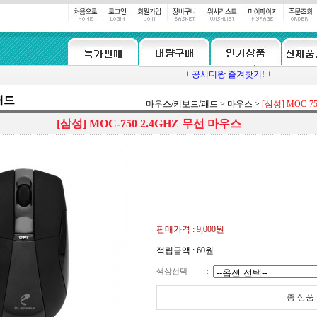
+ 공시디왕 즐겨찾기! +
패드
마우스/키보드/패드
>
마우스
>
[삼성] MOC-7
[삼성] MOC-750 2.4GHZ 무선 마우스
판매가격 :
9,000원
적립금액 :
60원
색상선택
:
총 상품