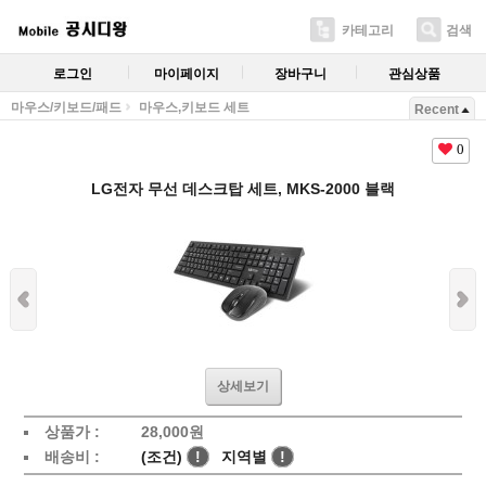
카테고리
검색
로그인
마이페이지
장바구니
관심상품
마우스/키보드/패드
마우스,키보드 세트
Recent
0
LG전자 무선 데스크탑 세트, MKS-2000 블랙
상세보기
상품가 :
28,000
원
배송비 :
(조건)
!
지역별
!