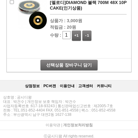
[멜로디]DIAMOND 블랙 700M 48X 10P
CAKE(인기상품)
상품가 :
3,000원
적립금 :
20원
수량 :
+1
-1
선택상품 장바구니 담기
상점정보
PC버젼
이용안내
고객센터
커뮤니티
상호명 : 공시디왕
대표 : 박건수 | 개인정보 보호 책임자 : 박건수
사업자등록번호 :617-18-93243 | 통신판매업신고번호 : 제2005-7호
전화 : TEL.051-852-4404 FAX. 051-851-4558 | 팩스 : 051-852-4558
주소 : 부산광역시 남구 대연2동 1627-138
이용약관
|
개인정보처리방침
ⓒ공시디왕 All rights reserved.