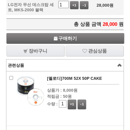
LG전자 무선 데스크탑 세
28,000
원
+1
-1
트, MKS-2000 블랙
총 상품 금액
28,000
원
구매하기
장바구니
관심상품
관련상품
[멜로디]700M 52X 50P CAKE
상품가 :
8,000원
적립금 :
50원
수량 :
+1
-1