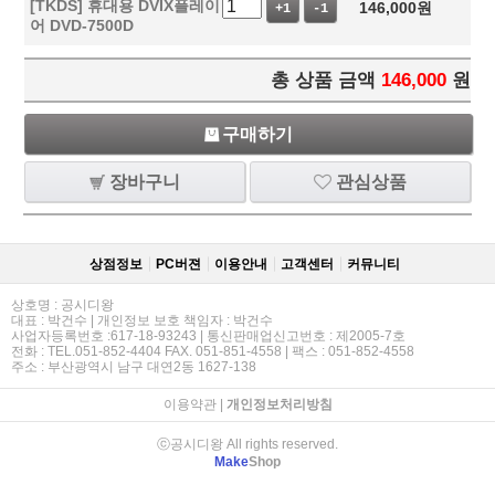
[TKDS] 휴대용 DVIX플레이
146,000
원
+1
-1
어 DVD-7500D
총 상품 금액
146,000
원
구매하기
장바구니
관심상품
상점정보
PC버젼
이용안내
고객센터
커뮤니티
상호명 : 공시디왕
대표 : 박건수 | 개인정보 보호 책임자 : 박건수
사업자등록번호 :617-18-93243 | 통신판매업신고번호 : 제2005-7호
전화 : TEL.051-852-4404 FAX. 051-851-4558 | 팩스 : 051-852-4558
주소 : 부산광역시 남구 대연2동 1627-138
이용약관
|
개인정보처리방침
ⓒ공시디왕 All rights reserved.
Make
Shop