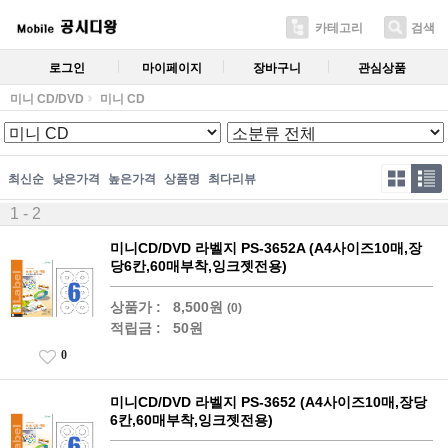
카테고리
검색
로그인
마이페이지
장바구니
관심상품
미니 CD/DVD
미니 CD
최신순
낮은가격
높은가격
상품명
최다리뷰
1 - 2
미니CD/DVD 라벨지 PS-3652A (A4사이즈10매,장
당6칸,60매부착,잉크젯전용)
상품가 :
8,500원
(0)
적립금 :
50원
0
미니CD/DVD 라벨지 PS-3652 (A4사이즈10매,장당
6칸,60매부착,잉크젯전용)