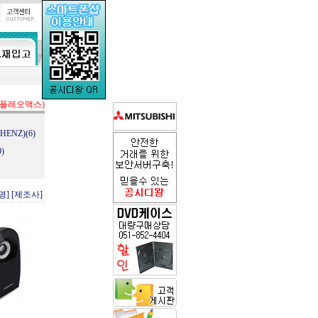
(플레오맥스)
ENZ)(6)
)
명]
[제조사]