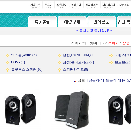
+ 공시디왕 즐겨찾기! +
스피커/헤드셋/마이크
>
스피커
>
삼성
엑스튠(Xtune)(6)
던험(DUNHERM)(2)
포헨즈(FOH
COSY(1)
삼성(플레오맥스)(4)
보노보스(0
블루투스 스피커(10)
스피커라디오(0)
정렬 :
[낮은가격]
[높은가격]
[제품