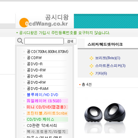
스피커/헤드셋/마이크
브리쯔(Britz)(1)
스마트폰스피커(3)
기타(6)
총 4건