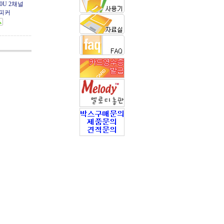
0U 2채널
스피커